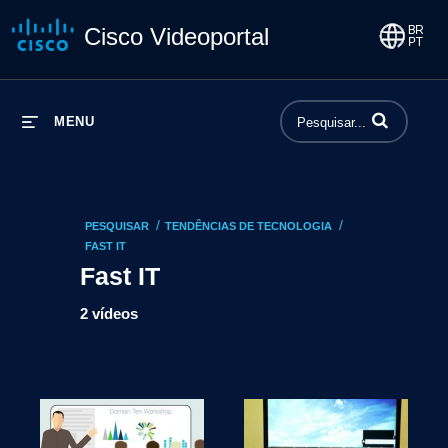
Cisco Videoportal
Insira termos p
MENU
/
/
PESQUISAR
TENDÊNCIAS DE TECNOLOGIA
FAST IT
Fast IT
2 vídeos