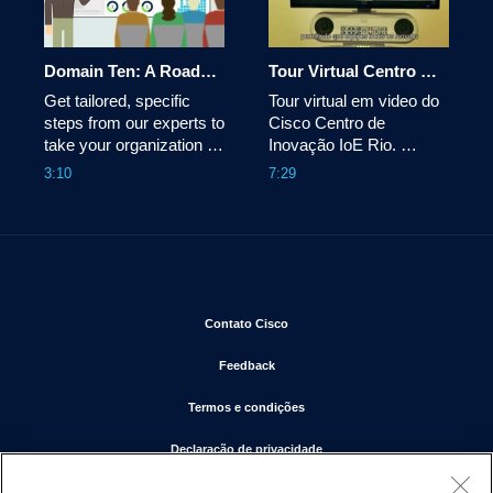
Domain Ten: A Roadmap to Fast IT
Tour Virtual Centro de Inovação IoE da Cisco Rio
Get tailored, specific 
Tour virtual em video do 
steps from our experts to 
Cisco Centro de 
take your organization to 
Inovação IoE Rio. 
the cloud and help you 
Experiencie IoE em 
3:10
7:29
meet business 
ação.
objectives.
Abre em uma nova janela
Contato Cisco
Abre em uma nova janela
Feedback
Abre em uma nova janela
Termos e condições
Abre em uma nova janela
Declaração de privacidade
Abre em uma nova janela
Cookies