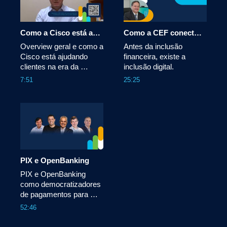
Como a Cisco está ajudando clientes na era da experiência
Como a CEF conectou o Brasil
Overview geral e como a 
Antes da inclusão 
Cisco está ajudando 
financeira, existe a 
clientes na era da 
7:51
25:25
PIX e OpenBanking
PIX e OpenBanking 
como democratizadores 
de pagamentos para 
bancos, fintechs e 
52:46