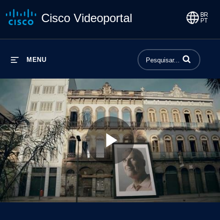
Cisco Videoportal
Insira termos p
MENU
Play
Video