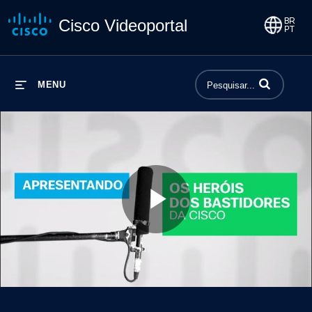
Cisco Videoportal
Insira termos p
MENU
Play
Video