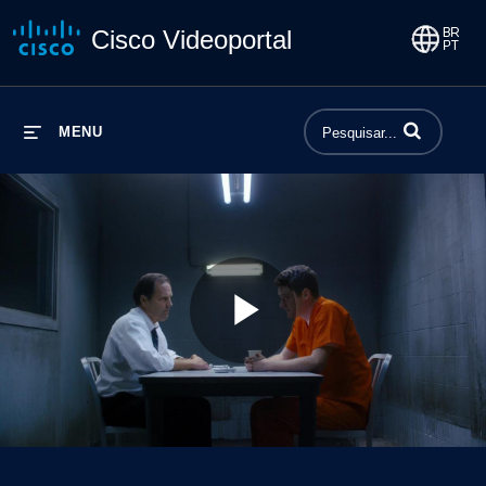
Cisco Videoportal
Insira termos p
MENU
Play
Video