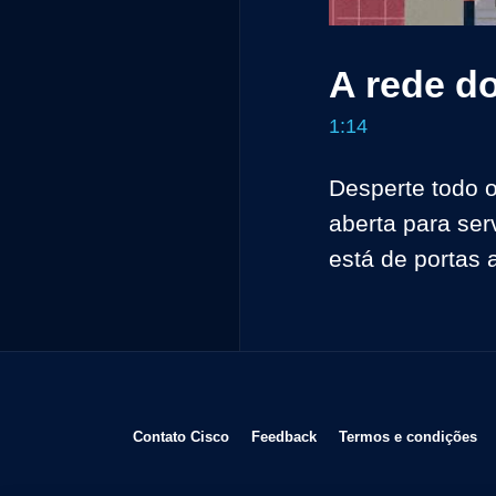
A rede do
1:14
Desperte todo o
aberta para ser
está de portas 
Abre em uma nova janela
Abre em uma nova janela
Ab
Contato Cisco
Feedback
Termos e condições