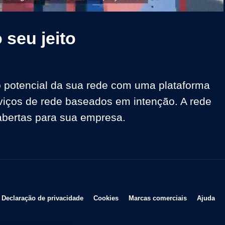
Video
 seu jeito
 potencial da sua rede com uma plataforma 
viços de rede baseados em intenção. A rede 
abertas para sua empresa.
re em uma nova janela
Abre em uma nova janela
Abre em uma nova janela
Abre em uma
Abr
Declaração de privacidade
Cookies
Marcas comerciais
Ajuda