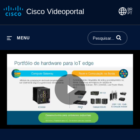
Cisco Videoportal
Insira termos p
MENU
Play
Video