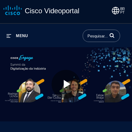
Cisco Videoportal
Insira termos p
MENU
Play
Video