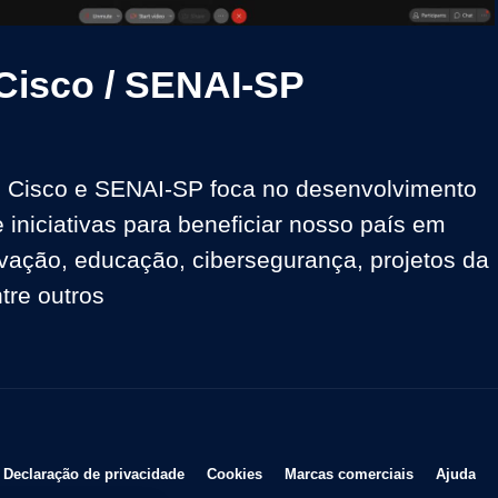
Video
 Cisco / SENAI-SP
e Cisco e SENAI-SP foca no desenvolvimento 
 iniciativas para beneficiar nosso país em 
ação, educação, cibersegurança, projetos da 
ntre outros
re em uma nova janela
Abre em uma nova janela
Abre em uma nova janela
Abre em uma
Abr
Declaração de privacidade
Cookies
Marcas comerciais
Ajuda