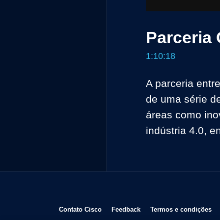
Parceria
1:10:18
A parceria entr
de uma série de
áreas como inov
indústria 4.0, e
Abre em uma nova janela
Abre em uma nova janela
Ab
Contato Cisco
Feedback
Termos e condições