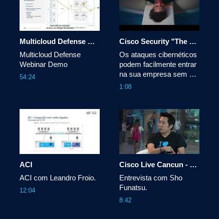
agora ele leva 
benefícios da IoT.
habilidades digitais para 
sua cidade natal.

Multicloud Defense Webinar Demo
Cisco Security "The Hacker"
Produzido pela BBC 
Multicloud Defense 
Os ataques cibernéticos 
StoryWorks
Webinar Demo
podem facilmente entrar 
na sua empresa sem 
54:24
que ninguém perceba.As 
1:08
soluções de segurança 
da Cisco podem detê-
los. Nossas soluções 
podem proteger toda a 
sua empresa, desde a 
rede.Porque se estiver 
conectado, você está 
ACI
Cisco Live Cancun - Hyperflex
ACI com Leandro Froio.
Entrevista com Sho 
Funatsu.
12:04
8:42