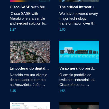
Cisco SASE with Meraki: Fast, simple, secure, and resilient
The critical infrastructure for the AI era
 Cisco SASE with 
We have powered every 
Meraki offers a simple 
major technology 
and elegant solution for 
transformation over the 
securing access from 
past four decades. Now, 
1:27
1:00
your hybrid workforce to 
we help organizations 
private apps, SaaS apps, 
connect, protect, and 
AI tools, and the internet. 
thrive in an AI-driven 
Enforce modern zero 
world.
trust security for all 
users. Provide deep 
visibility, control, an
Empoderando digitalmente comunidades remotas da Amazônia
Visão geral do portfólio de switches industriais da Cisco
Nascido em um vilarejo 
O amplo portfólio de 
de pescadores remoto 
switches industriais da 
na Amazônia, João 
Cisco oferece a 
sempre buscou maiores 
segurança, 
6:45
1:58
oportunidades 
confiabilidade e 
educacionais. Com o 
escalabilidade que você 
apoio da Cisco 
precisa para liberar 
Networking Academy, 
incríveis possibilidades e 