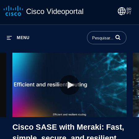
Cisco Videoportal
Insira termos p
MENU
xplainer Video
Cisco SASE with Meraki: Fast, simp
Cisco SASE with Meraki: Fast,
simple, secure, and resilient