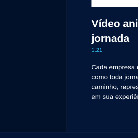
Vídeo an
jornada
1:21
Cada empresa es
como toda jorna
caminho, repre
em sua experiê