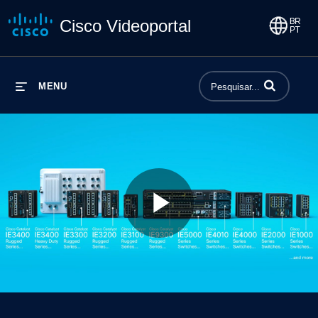
Cisco Videoportal
Insira termos p
MENU
Play
Video